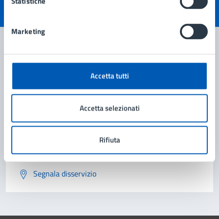
Statistiche
Valuta 1 stelle su 5
Valuta 2 stelle su 5
Valuta 3 stelle su 5
Valuta 4 stelle su 5
Valuta 5 stelle su 5
Marketing
Contatta il comune
Accetta tutti
Leggi le domande frequenti
Accetta selezionati
Richiedi assistenza
Prenota appuntamento
Rifiuta
Problemi in città
Segnala disservizio