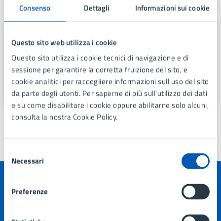
Consenso
Dettagli
Informazioni sui cookie
Centralino
Questo sito web utilizza i cookie
Telefono:
+39 039 73 971
Questo sito utilizza i cookie tecnici di navigazione e di
E-mail:
protocollo@comune.lissone.mb.it
sessione per garantire la corretta fruizione del sito, e
PEC:
pec@comunedilissone.it
cookie analitici per raccogliere informazioni sull'uso del sito
da parte degli utenti. Per saperne di più sull'utilizzo dei dati
e su come disabilitare i cookie oppure abilitarne solo alcuni,
consulta la nostra Cookie Policy.
Selezione
Ultimo aggiornamento:
15/10/2024, 13:47
Necessari
del
consenso
Quanto sono chiare le informazioni su questa
Preferenze
pagina?