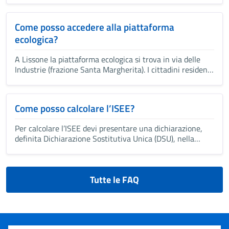
possiedono i requisiti previsti dalla normativa di
riferimento e acquistarlo.
Come posso accedere alla piattaforma
ecologica?
A Lissone la piattaforma ecologica si trova in via delle
Industrie (frazione Santa Margherita). I cittadini residenti
a Lissone e in regola con il pagamento della TARI (Tassa
Rifiuti) possono accedere mediante tessera sanitaria
(CNS) per […]
Come posso calcolare l’ISEE?
Per calcolare l’ISEE devi presentare una dichiarazione,
definita Dichiarazione Sostitutiva Unica (DSU), nella
quale devi indicare la composizione e le caratteristiche
del tuo nucleo familiare, i relativi redditi e il patrimonio
mobiliare e immobiliare. La dichiarazione […]
Tutte le FAQ