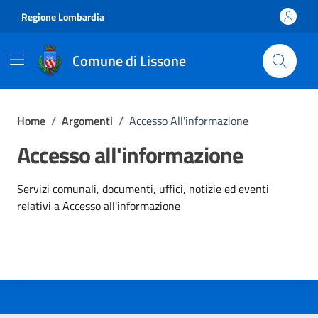
Vai ai contenuti
Vai al footer
Regione Lombardia
Comune di Lissone
Home
/
Argomenti
/
Accesso All'informazione
Accesso all'informazione
Dettagli dell'argomento
Servizi comunali, documenti, uffici, notizie ed eventi
relativi a Accesso all'informazione