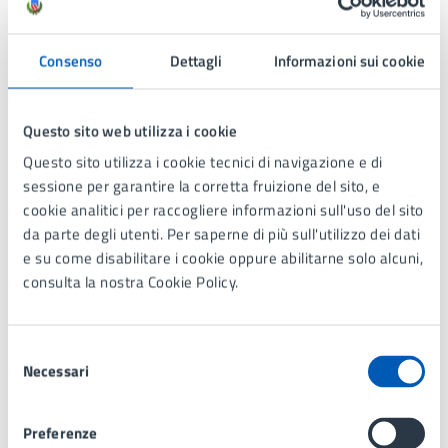
CENTRO PER L'ASSISTENZA E LA TUTELA SOCIALE
Consenso
Dettagli
Informazioni sui cookie
Casa di Comunità di Lissone
Servizi sociosanitari, ambulatori, cure domiciliari e
Questo sito web utilizza i cookie
supporto psicologico.
Questo sito utilizza i cookie tecnici di navigazione e di
sessione per garantire la corretta fruizione del sito, e
Tutti i luoghi
cookie analitici per raccogliere informazioni sull'uso del sito
da parte degli utenti. Per saperne di più sull'utilizzo dei dati
e su come disabilitare i cookie oppure abilitarne solo alcuni,
consulta la nostra Cookie Policy.
Articoli tematici
Selezione
Necessari
del
consenso
Preferenze