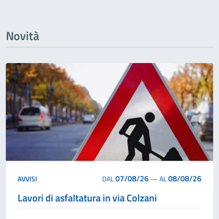
Novità
07/08/26
08/08/26
AVVISI
DAL
—
AL
Lavori di asfaltatura in via Colzani