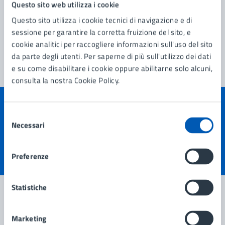
Questo sito web utilizza i cookie
Questo sito utilizza i cookie tecnici di navigazione e di
sessione per garantire la corretta fruizione del sito, e
cookie analitici per raccogliere informazioni sull'uso del sito
da parte degli utenti. Per saperne di più sull'utilizzo dei dati
e su come disabilitare i cookie oppure abilitarne solo alcuni,
consulta la nostra Cookie Policy.
Quanto sono chiare le informazioni su questa
Selezione
pagina?
Necessari
del
consenso
Preferenze
Valuta 1 stelle su 5
Valuta 2 stelle su 5
Valuta 3 stelle su 5
Valuta 4 stelle su 5
Valuta 5 stelle su 5
Statistiche
Contatta il comune
Marketing