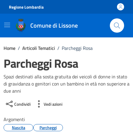
Vai ai contenuti
Vai al footer
Regione Lombardia
Comune di Lissone
Home
/
Articoli Tematici
/
Parcheggi Rosa
Parcheggi Rosa
Spazi destinati alla sosta gratuita dei veicoli di donne in stato
di gravidanza o genitori con un bambino in età non superiore a
due anni
Condividi
Vedi azioni
Argomenti
Nascita
Parcheggi