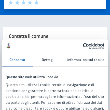
Valuta 1 stelle su 5
Valuta 2 stelle su 5
Valuta 3 stelle su 5
Valuta 4 stelle su 5
Valuta 5 stelle su 5
Contatta il comune
Leggi le domande frequenti
Richiedi assistenza
Consenso
Dettagli
Informazioni sui cookie
Prenota appuntamento
Questo sito web utilizza i cookie
Problemi in città
Questo sito utilizza i cookie tecnici di navigazione e di
Segnala disservizio
sessione per garantire la corretta fruizione del sito, e
cookie analitici per raccogliere informazioni sull'uso del sito
da parte degli utenti. Per saperne di più sull'utilizzo dei dati
e su come disabilitare i cookie oppure abilitarne solo alcuni,