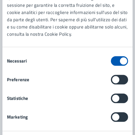
sessione per garantire la corretta fruizione del sito, e
Contenuti correlati
cookie analitici per raccogliere informazioni sull'uso del sito
da parte degli utenti. Per saperne di più sull'utilizzo dei dati
e su come disabilitare i cookie oppure abilitarne solo alcuni,
Servizi
consulta la nostra Cookie Policy.
Richiesta di costituzione di unione civile
Selezione
Dichiarazione anagrafica per la costituzione della
Necessari
del
convivenza di fatto
consenso
Pubblicazioni di Matrimonio Religioso (cattolico o
Preferenze
acattolico)
Pubblicazioni di Matrimonio Civile
Statistiche
Vedi altri 6
Marketing