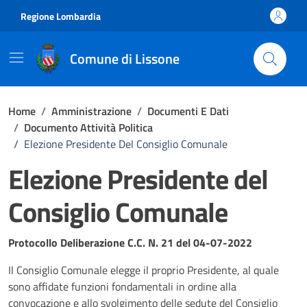
Vai ai contenuti
Vai al footer
Regione Lombardia
Comune di Lissone
Home
/
Amministrazione
/
Documenti E Dati
/
Documento Attività Politica
/
Elezione Presidente Del Consiglio Comunale
Elezione Presidente del
Consiglio Comunale
Dettagli del documento
Protocollo Deliberazione C.C. N. 21 del 04-07-2022
Il Consiglio Comunale elegge il proprio Presidente, al quale
sono affidate funzioni fondamentali in ordine alla
convocazione e allo svolgimento delle sedute del Consiglio