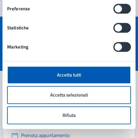
Preferenze
Statistiche
Quanto sono chiare le informazioni su questa
pagina?
Marketing
Valuta 1 stelle su 5
Valuta 2 stelle su 5
Valuta 3 stelle su 5
Valuta 4 stelle su 5
Valuta 5 stelle su 5
Accetta tutti
Accetta selezionati
Contatta il comune
Leggi le domande frequenti
Rifiuta
Richiedi assistenza
Prenota appuntamento