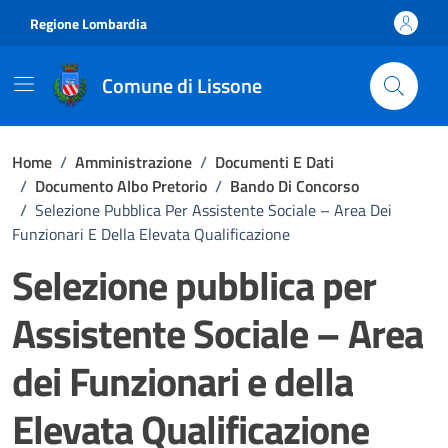
Vai ai contenuti
Vai al footer
Regione Lombardia
Comune di Lissone
Home
/
Amministrazione
/
Documenti E Dati
/
Documento Albo Pretorio
/
Bando Di Concorso
/
Selezione Pubblica Per Assistente Sociale – Area Dei
Funzionari E Della Elevata Qualificazione
Selezione pubblica per
Assistente Sociale – Area
dei Funzionari e della
Elevata Qualificazione