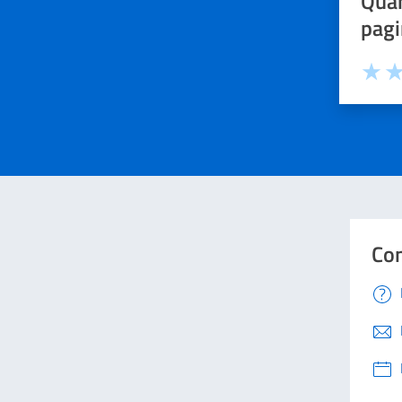
Quan
pagi
Valuta 
Val
Con