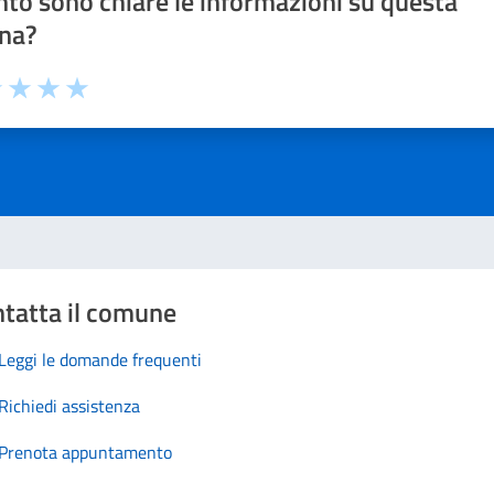
to sono chiare le informazioni su questa
na?
1 stelle su 5
uta 2 stelle su 5
Valuta 3 stelle su 5
Valuta 4 stelle su 5
Valuta 5 stelle su 5
tatta il comune
Leggi le domande frequenti
Richiedi assistenza
Prenota appuntamento