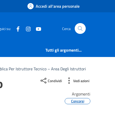
Accedi all'area personale
Facebook
Instagram
YouTube
uici su:
Cerca
Tutti gli argomenti...
lica Per Istruttore Tecnico – Area Degli Istruttori
o
Condividi
Vedi azioni
Argomenti
Concorsi