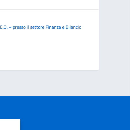
N
Servizio 
.Q. – presso il settore Finanze e Bilancio