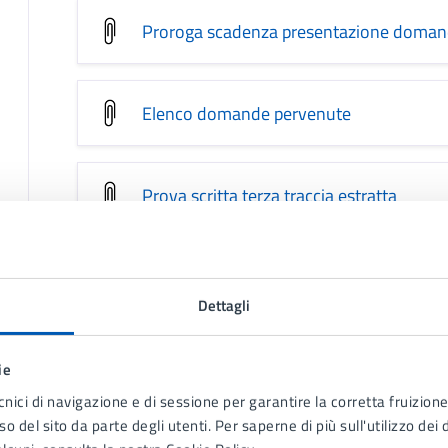
Proroga scadenza presentazione domand
Elenco domande pervenute
Prova scritta terza traccia estratta
Prova scritta prima traccia non estratta
Dettagli
Prova scritta seconda traccia non estrat
ie
cnici di navigazione e di sessione per garantire la corretta fruizione 
o del sito da parte degli utenti. Per saperne di più sull'utilizzo dei 
Elenco candidati ammessi prova orale