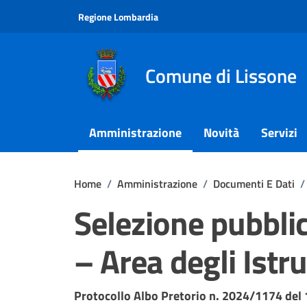
Vai ai contenuti
Vai al footer
Regione Lombardia
Comune di Lissone
Amministrazione
Novità
Servizi
Home
/
Amministrazione
/
Documenti E Dati
/
Selezione pubblic
– Area degli Istru
Dettagli del documento
Protocollo Albo Pretorio n. 2024/1174 del