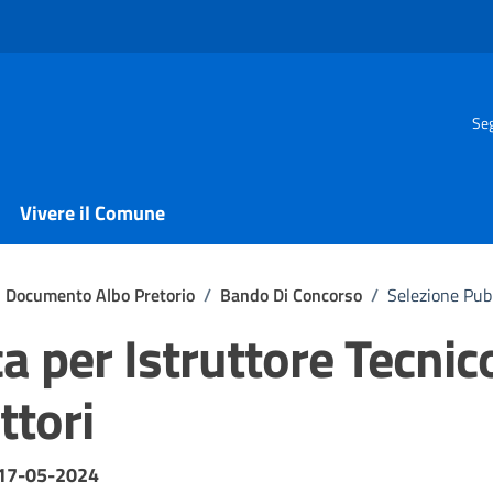
Seg
Vivere il Comune
Documento Albo Pretorio
/
Bando Di Concorso
/
Selezione Pubb
a per Istruttore Tecnic
ttori
 17-05-2024