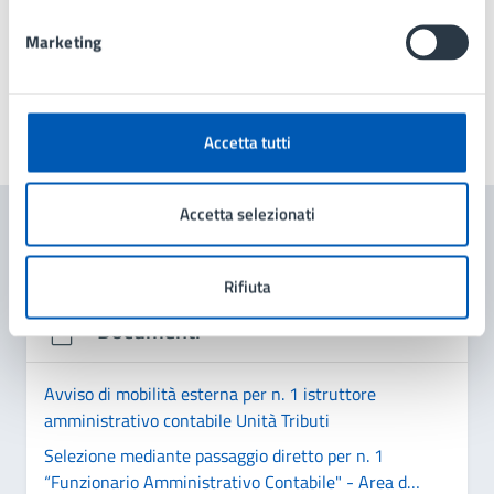
15:00, presso la Sala Consiliare del Comune di Lissone,
primo piano, via Gramsci n.21.
Marketing
Accetta tutti
Ultimo aggiornamento:
24/11/2025, 09:14
Accetta selezionati
Contenuti correlati
Rifiuta
Documenti
Avviso di mobilità esterna per n. 1 istruttore
amministrativo contabile Unità Tributi
Selezione mediante passaggio diretto per n. 1
“Funzionario Amministrativo Contabile" - Area dei