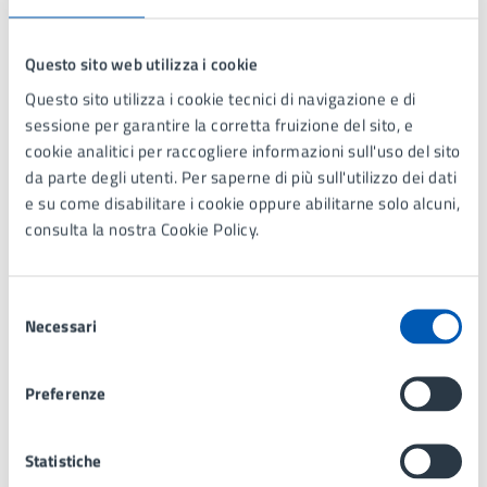
Data fine
Questo sito web utilizza i cookie
17/11/2025
Allegati
Questo sito utilizza i cookie tecnici di navigazione e di
sessione per garantire la corretta fruizione del sito, e
cookie analitici per raccogliere informazioni sull'uso del sito
da parte degli utenti. Per saperne di più sull'utilizzo dei dati
Ammessi - Luogo, data e ora colloqui
e su come disabilitare i cookie oppure abilitarne solo alcuni,
consulta la nostra Cookie Policy.
Esito finale
Selezione
Necessari
del
consenso
Ulteriori informazioni
Preferenze
Luogo, data e ora colloqui
I candidati ammessi sono invitati allo svolgimento del
Statistiche
colloquio indetto per il giorno 6 novembre 2025 alle ore