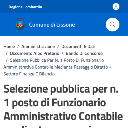
Vai ai contenuti
Vai al footer
Regione Lombardia
Comune di Lissone
Home
/
Amministrazione
/
Documenti E Dati
/
Documento Albo Pretorio
/
Bando Di Concorso
/
Selezione Pubblica Per N. 1 Posto Di Funzionario
Amministrativo Contabile Mediante Passaggio Diretto –
Settore Finanze E Bilancio
Selezione pubblica per n.
1 posto di Funzionario
Amministrativo Contabile