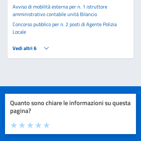
Funzionari e dell’E.Q. – presso il settore Finanze e
Avviso di mobilità esterna per n. 1 istruttore
Bilancio
amministrativo contabile unità Bilancio
Concorso pubblico per n. 2 posti di Agente Polizia
Locale
Vedi altri 6
Quanto sono chiare le informazioni su questa
pagina?
Valuta 1 stelle su 5
Valuta 2 stelle su 5
Valuta 3 stelle su 5
Valuta 4 stelle su 5
Valuta 5 stelle su 5