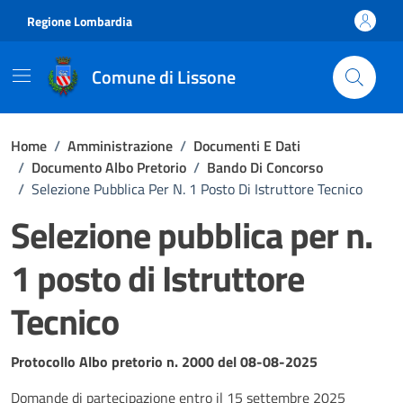
Vai ai contenuti
Vai al footer
Regione Lombardia
Comune di Lissone
Home
/
Amministrazione
/
Documenti E Dati
/
Documento Albo Pretorio
/
Bando Di Concorso
/
Selezione Pubblica Per N. 1 Posto Di Istruttore Tecnico
Selezione pubblica per n.
1 posto di Istruttore
Tecnico
Dettagli del documento
Protocollo Albo pretorio n. 2000 del 08-08-2025
Domande di partecipazione entro il 15 settembre 2025