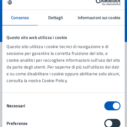
Quanto sono chiare le informazioni su questa
pagina?
Consenso
Dettagli
Informazioni sui cookie
Valuta 1 stelle su 5
Valuta 2 stelle su 5
Valuta 3 stelle su 5
Valuta 4 stelle su 5
Valuta 5 stelle su 5
Questo sito web utilizza i cookie
Questo sito utilizza i cookie tecnici di navigazione e di
sessione per garantire la corretta fruizione del sito, e
cookie analitici per raccogliere informazioni sull'uso del sito
Contatta il comune
da parte degli utenti. Per saperne di più sull'utilizzo dei dati
e su come disabilitare i cookie oppure abilitarne solo alcuni,
Leggi le domande frequenti
consulta la nostra Cookie Policy.
Richiedi assistenza
Selezione
Prenota appuntamento
Necessari
del
consenso
Problemi in città
Preferenze