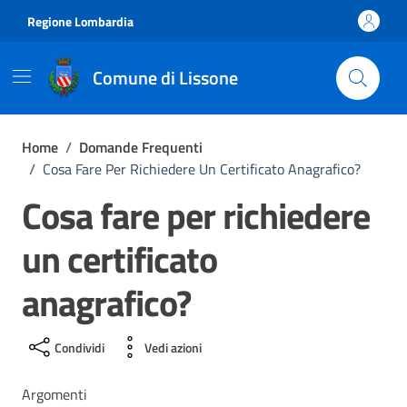
Vai ai contenuti
Vai al footer
Regione Lombardia
Comune di Lissone
Home
/
Domande Frequenti
/
Cosa Fare Per Richiedere Un Certificato Anagrafico?
Cosa fare per richiedere
un certificato
anagrafico?
Condividi
Vedi azioni
Argomenti