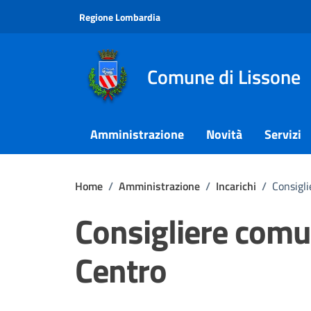
Vai ai contenuti
Vai al footer
Regione Lombardia
Comune di Lissone
Amministrazione
Novità
Servizi
Home
/
Amministrazione
/
Incarichi
/
Consigl
Consigliere comu
Centro