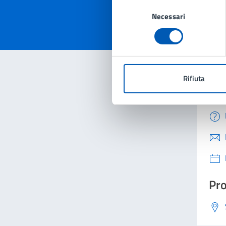
Valuta 
Val
Selezione
Necessari
del
consenso
Rifiuta
Con
Pro