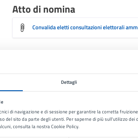
Atto di nomina
Convalida eletti consultazioni elettorali amm
Dettagli
ie
to sono chiare le informazioni su questa
cnici di navigazione e di sessione per garantire la corretta fruizione 
na?
o del sito da parte degli utenti. Per saperne di più sull'utilizzo dei 
lcuni, consulta la nostra Cookie Policy.