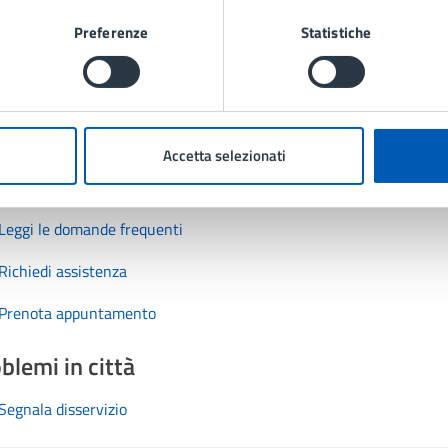
1 stelle su 5
uta 2 stelle su 5
Valuta 3 stelle su 5
Valuta 4 stelle su 5
Valuta 5 stelle su 5
Preferenze
Statistiche
Accetta selezionati
tatta il comune
Leggi le domande frequenti
Richiedi assistenza
Prenota appuntamento
blemi in città
Segnala disservizio