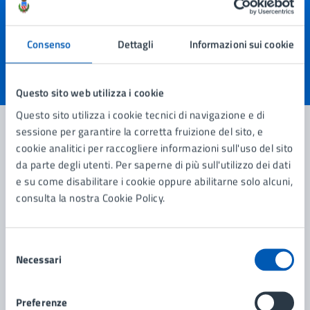
Quanto sono chiare le informazioni su questa
pagina?
Consenso
Dettagli
Informazioni sui cookie
Valuta 1 stelle su 5
Valuta 2 stelle su 5
Valuta 3 stelle su 5
Valuta 4 stelle su 5
Valuta 5 stelle su 5
Questo sito web utilizza i cookie
Questo sito utilizza i cookie tecnici di navigazione e di
sessione per garantire la corretta fruizione del sito, e
cookie analitici per raccogliere informazioni sull'uso del sito
Contatta il comune
da parte degli utenti. Per saperne di più sull'utilizzo dei dati
e su come disabilitare i cookie oppure abilitarne solo alcuni,
Leggi le domande frequenti
consulta la nostra Cookie Policy.
Richiedi assistenza
Selezione
Prenota appuntamento
Necessari
del
consenso
Problemi in città
Preferenze