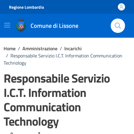
Vai ai contenuti
Vai al footer
Regione Lombardia
Comune di Lissone
Home
/
Amministrazione
/
Incarichi
/
Responsabile Servizio I.C.T. Information Communication
Technology
Responsabile Servizio
I.C.T. Information
Communication
Technology