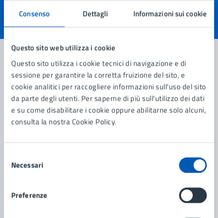
Consenso
Dettagli
Informazioni sui cookie
Valuta 1 stelle su 5
Valuta 2 stelle su 5
Valuta 3 stelle su 5
Valuta 4 stelle su 5
Valuta 5 stelle su 5
Questo sito web utilizza i cookie
Questo sito utilizza i cookie tecnici di navigazione e di
sessione per garantire la corretta fruizione del sito, e
Contatta il comune
cookie analitici per raccogliere informazioni sull'uso del sito
da parte degli utenti. Per saperne di più sull'utilizzo dei dati
Leggi le domande frequenti
e su come disabilitare i cookie oppure abilitarne solo alcuni,
Richiedi assistenza
consulta la nostra Cookie Policy.
Prenota appuntamento
Selezione
Problemi in città
Necessari
del
consenso
Segnala disservizio
Preferenze