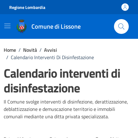
Vai ai contenuti
Vai al footer
Regione Lombardia
Comune di Lissone
Home
/
Novità
/
Avvisi
/
Calendario Interventi Di Disinfestazione
Calendario interventi di
disinfestazione
Dettagli della notizia
Il Comune svolge interventi di disinfezione, derattizzazione,
deblattizzazione e demuscazione territorio e immobili
comunali mediante una ditta privata specializzata.