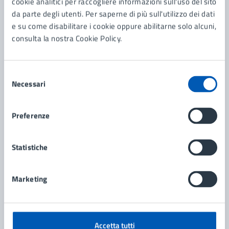
cookie analitici per raccogliere informazioni sull'uso del sito
Amministrazione
da parte degli utenti. Per saperne di più sull'utilizzo dei dati
e su come disabilitare i cookie oppure abilitarne solo alcuni,
consulta la nostra Cookie Policy.
4^ Commissione Territorio, Trasporti, Ecologia e
Protezione civile
Ambiente Ecologia
Selezione
Necessari
del
consenso
Preferenze
Statistiche
Marketing
Accetta tutti