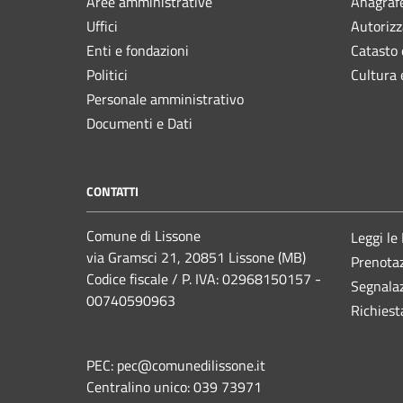
Aree amministrative
Anagrafe
Uffici
Autorizz
Enti e fondazioni
Catasto 
Politici
Cultura 
Personale amministrativo
Documenti e Dati
CONTATTI
Comune di Lissone
Leggi le
via Gramsci 21, 20851 Lissone (MB)
Prenota
Codice fiscale / P. IVA: 02968150157 -
Segnalaz
00740590963
Richiest
PEC:
pec@comunedilissone.it
Centralino unico:
039 73971