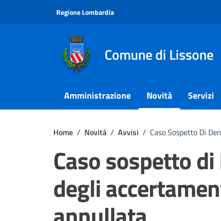
Vai ai contenuti
Vai al footer
Regione Lombardia
Comune di Lissone
Amministrazione
Novità
Servizi
Home
/
Novità
/
Avvisi
/
Caso Sospetto Di Den
Caso sospetto di
degli accertament
annullata