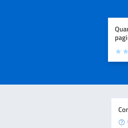
Quan
pagi
Valuta 
Val
Con