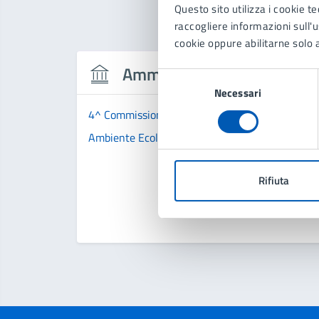
Questo sito utilizza i cookie te
raccogliere informazioni sull'us
cookie oppure abilitarne solo a
Amministrazione
Selezione
Necessari
del
consenso
4^ Commissione Territorio, Trasporti, Ecologia e
Ambiente Ecologia
Rifiuta