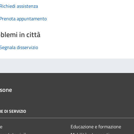
Richiedi assistenza
Prenota appuntamento
blemi in città
Segnala disservizio
ssone
E DI SERVIZIO
e
Educazione e formazione