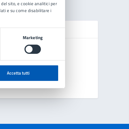
del sito, e cookie analitici per
dati e su come disabilitare i
Se
Marketing
Chiedere l
Domanda di
Accetta tutti