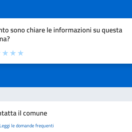
to sono chiare le informazioni su questa
na?
1 stelle su 5
uta 2 stelle su 5
Valuta 3 stelle su 5
Valuta 4 stelle su 5
Valuta 5 stelle su 5
tatta il comune
Leggi le domande frequenti