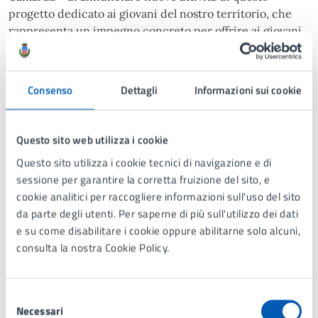
progetto dedicato ai giovani del nostro territorio, che
rappresenta un impegno concreto per offrire ai giovani
opportunità di crescita, formazione e partecipazione
attiva. Crediamo fermamente che i giovani siano la
risorsa più preziosa delle nostre comunità e che sia
Consenso
Dettagli
Informazioni sui cookie
fondamentale investire nella loro formazione e nel loro
sviluppo personale. Attraverso una varietà di attività
e corsi gratuiti, il progetto “Rete Brianza Giovani/B-
Questo sito web utilizza i cookie
Young Next” offre ai giovani l'opportunità di esplorare
Questo sito utilizza i cookie tecnici di navigazione e di
nuove passioni, acquisire nuove competenze e creare
sessione per garantire la corretta fruizione del sito, e
legami significativi con coetanei. Ringraziamo tutti
cookie analitici per raccogliere informazioni sull'uso del sito
coloro che hanno reso possibile questo progetto,
da parte degli utenti. Per saperne di più sull'utilizzo dei dati
compresi i partner e i finanziatori, in particolare
e su come disabilitare i cookie oppure abilitarne solo alcuni,
Regione Lombardia che ha creduto in questa iniziativa.
consulta la nostra Cookie Policy.
Invito tutti i giovani interessati a partecipare
attivamente a questo progetto, a cogliere le opportunità
offerte e a mettere in pratica le loro passioni e talenti”.
Selezione
Per ulteriori informazioni e per iscrizioni, è
Necessari
del