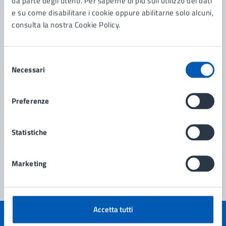
da parte degli utenti. Per saperne di più sull'utilizzo dei dati
e su come disabilitare i cookie oppure abilitarne solo alcuni,
Servizi Culturali e Museo
consulta la nostra Cookie Policy.
Selezione
Necessari
del
consenso
Preferenze
Statistiche
Marketing
Accetta tutti