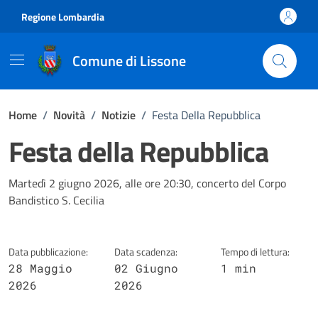
Vai ai contenuti
Vai al footer
Regione Lombardia
Comune di Lissone
Home
/
Novità
/
Notizie
/
Festa Della Repubblica
Festa della Repubblica
Dettagli della notizia
Martedì 2 giugno 2026, alle ore 20:30, concerto del Corpo
Bandistico S. Cecilia
Data pubblicazione:
Data scadenza:
Tempo di lettura:
28 Maggio
02 Giugno
1 min
2026
2026