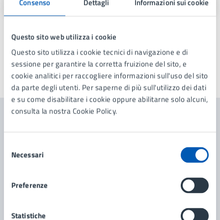
Consenso
Dettagli
Informazioni sui cookie
Questo sito web utilizza i cookie
Questo sito utilizza i cookie tecnici di navigazione e di
sessione per garantire la corretta fruizione del sito, e
cookie analitici per raccogliere informazioni sull'uso del sito
Ultimo aggiornamento:
07/07/2026, 09:48
da parte degli utenti. Per saperne di più sull'utilizzo dei dati
e su come disabilitare i cookie oppure abilitarne solo alcuni,
consulta la nostra Cookie Policy.
Contenuti correlati
Selezione
Necessari
del
Amministrazione
consenso
Preferenze
Ufficio Diritti Animali UDA
Statistiche