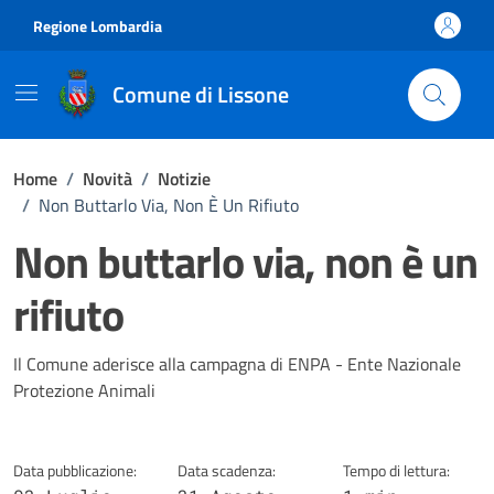
Vai ai contenuti
Vai al footer
Regione Lombardia
Comune di Lissone
Home
/
Novità
/
Notizie
/
Non Buttarlo Via, Non È Un Rifiuto
Non buttarlo via, non è un
rifiuto
Dettagli della notizia
Il Comune aderisce alla campagna di ENPA - Ente Nazionale
Protezione Animali
Data pubblicazione:
Data scadenza:
Tempo di lettura: