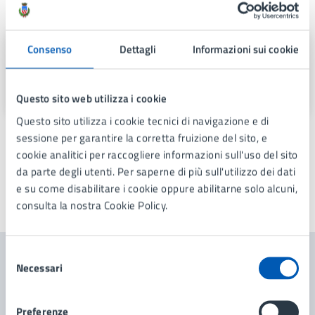
A cura di
Politiche Giovanili
Consenso
Dettagli
Informazioni sui cookie
Via Gramsci 21, Lissone (MB), 20851
Questo sito web utilizza i cookie
Questo sito utilizza i cookie tecnici di navigazione e di
sessione per garantire la corretta fruizione del sito, e
cookie analitici per raccogliere informazioni sull'uso del sito
da parte degli utenti. Per saperne di più sull'utilizzo dei dati
e su come disabilitare i cookie oppure abilitarne solo alcuni,
consulta la nostra Cookie Policy.
Ultimo aggiornamento:
03/07/2026, 11:50
Selezione
Necessari
del
Contenuti correlati
consenso
Preferenze