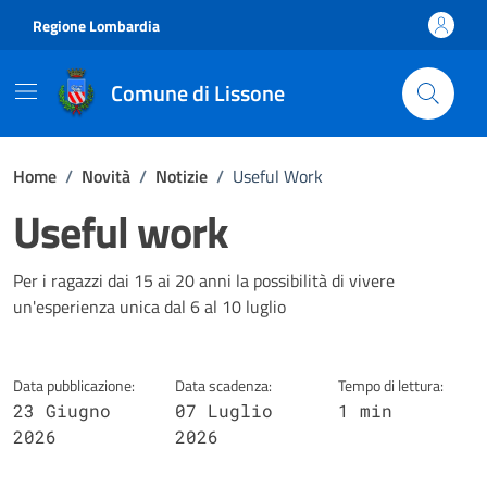
Vai ai contenuti
Vai al footer
Regione Lombardia
Comune di Lissone
Home
/
Novità
/
Notizie
/
Useful Work
Useful work
Dettagli della notizia
Per i ragazzi dai 15 ai 20 anni la possibilità di vivere
un'esperienza unica dal 6 al 10 luglio
Data pubblicazione:
Data scadenza:
Tempo di lettura:
23 Giugno
07 Luglio
1 min
2026
2026