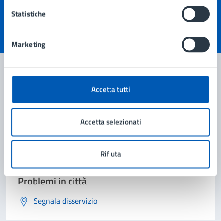
pagina?
Statistiche
Valuta 1 stelle su 5
Valuta 2 stelle su 5
Valuta 3 stelle su 5
Valuta 4 stelle su 5
Valuta 5 stelle su 5
Marketing
Accetta tutti
Contatta il comune
Leggi le domande frequenti
Accetta selezionati
Richiedi assistenza
Rifiuta
Prenota appuntamento
Problemi in città
Segnala disservizio