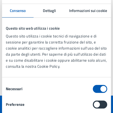
Consenso
Dettagli
Informazioni sui cookie
Dichiarazione 2024 Matteo Lando
Questo sito web utilizza i cookie
Questo sito utilizza i cookie tecnici di navigazione e di
Dichiarazione 2023 Matteo Lando
sessione per garantire la corretta fruizione del sito, e
cookie analitici per raccogliere informazioni sull'uso del sito
da parte degli utenti. Per saperne di più sull'utilizzo dei dati
Dichiarazione 2022 Matteo Lando
e su come disabilitare i cookie oppure abilitarne solo alcuni,
consulta la nostra Cookie Policy.
Selezione
Necessari
del
Ultimo aggiornamento:
09/01/2026, 12:50
consenso
Preferenze
Quanto sono chiare le informazioni su questa