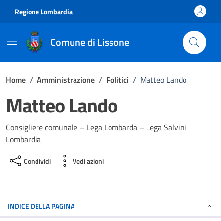
Vai ai contenuti
Vai al footer
Regione Lombardia
Comune di Lissone
Home
/
Amministrazione
/
Politici
/
Matteo Lando
Matteo Lando
Consigliere comunale – Lega Lombarda – Lega Salvini
Lombardia
Condividi
Vedi azioni
INDICE DELLA PAGINA