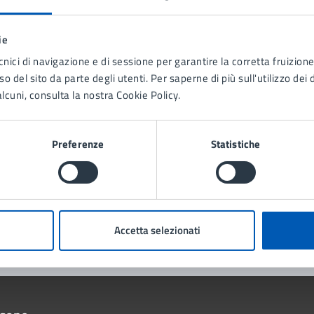
ie
tatta il comune
cnici di navigazione e di sessione per garantire la corretta fruizione 
o del sito da parte degli utenti. Per saperne di più sull'utilizzo dei 
Leggi le domande frequenti
lcuni, consulta la nostra Cookie Policy.
Richiedi assistenza
Preferenze
Statistiche
Prenota appuntamento
blemi in città
Segnala disservizio
Accetta selezionati