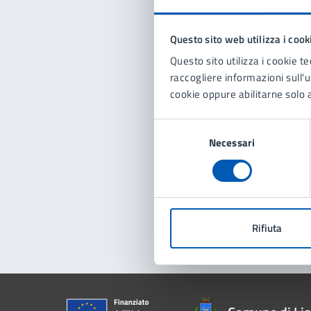
Questo sito web utilizza i cook
Con
Questo sito utilizza i cookie te
raccogliere informazioni sull'us
cookie oppure abilitarne solo a
Selezione
Necessari
del
consenso
Pro
Rifiuta