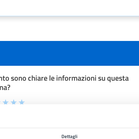
to sono chiare le informazioni su questa
na?
1 stelle su 5
uta 2 stelle su 5
Valuta 3 stelle su 5
Valuta 4 stelle su 5
Valuta 5 stelle su 5
Dettagli