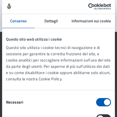
Segnala disservizio
Consenso
Dettagli
Informazioni sui cookie
Questo sito web utilizza i cookie
Questo sito utilizza i cookie tecnici di navigazione e di
sessione per garantire la corretta fruizione del sito, e
cookie analitici per raccogliere informazioni sull'uso del sito
Comune di Lissone
da parte degli utenti. Per saperne di più sull'utilizzo dei dati
e su come disabilitare i cookie oppure abilitarne solo alcuni,
AMMINISTRAZIONE
consulta la nostra Cookie Policy.
Organi di governo
Aree amministrative
Selezione
Uffici
Necessari
del
Enti e fondazioni
consenso
Politici
Personale amministrativo