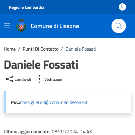
Vai ai contenuti
Vai al footer
Regione Lombardia
Comune di Lissone
Home
/
Punti Di Contatto
/
Daniele Fossati
Daniele Fossati
Condividi
Vedi azioni
PEC:
consigliere3@comunedilissone.it
Ultimo aggiornamento:
08/02/2024, 14:43