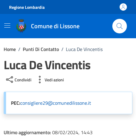
Vai ai contenuti
Vai al footer
Regione Lombardia
Comune di Lissone
Home
/
Punti Di Contatto
/
Luca De Vincentis
Luca De Vincentis
Condividi
Vedi azioni
PEC:
consigliere29@comunedilissone.it
Ultimo aggiornamento:
08/02/2024, 14:43