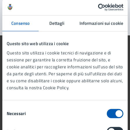
Segnala disservizio
Consenso
Dettagli
Informazioni sui cookie
Questo sito web utilizza i cookie
Questo sito utilizza i cookie tecnici di navigazione e di
sessione per garantire la corretta fruizione del sito, e
cookie analitici per raccogliere informazioni sull'uso del sito
Comune di Lissone
da parte degli utenti. Per saperne di più sull'utilizzo dei dati
e su come disabilitare i cookie oppure abilitarne solo alcuni,
AMMINISTRAZIONE
consulta la nostra Cookie Policy.
Organi di governo
Aree amministrative
Selezione
Uffici
Necessari
del
Enti e fondazioni
consenso
Politici
Personale amministrativo