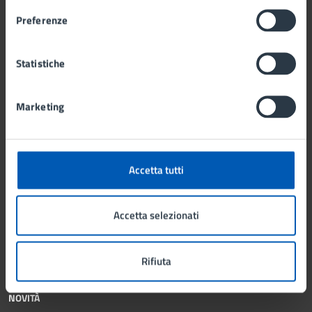
Politici
Preferenze
Personale amministrativo
Documenti e Dati
Statistiche
CATEGORIE DI SERVIZIO
Marketing
Ambiente
Anagrafe e stato civile
Autorizzazioni
Catasto e urbanistica
Accetta tutti
Cultura e tempo libero
Educazione e formazione
Accetta selezionati
Mobilità e trasporti
Salute, benessere e assistenza
Tributi, finanze e contravvenzioni
Rifiuta
NOVITÀ