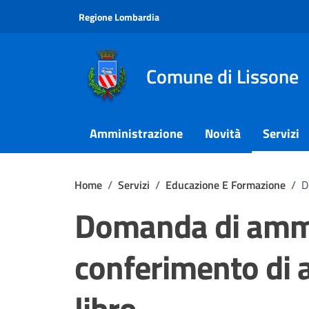
Vai ai contenuti
Vai al footer
Regione Lombardia
Comune di Lissone
Amministrazione
Novità
Servizi
Home
/
Servizi
/
Educazione E Formazione
/
D
Domanda di ammis
conferimento di a
libro