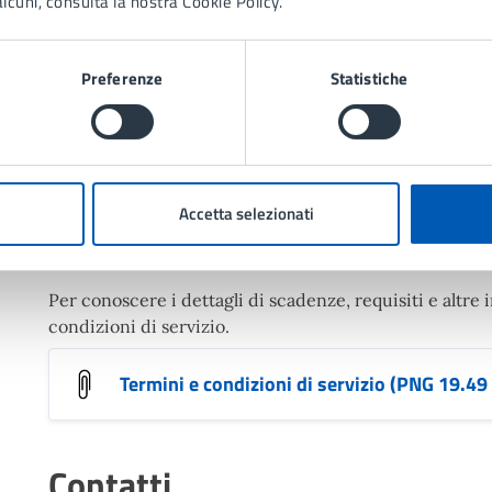
lcuni, consulta la nostra Cookie Policy.
Uffici che erogano il servizio
Preferenze
Statistiche
Servizi per l'istruzione e il diritto allo
Via Gramsci 21, Lissone (MB), 20851
Accetta selezionati
Condizioni di servizio
Per conoscere i dettagli di scadenze, requisiti e altre 
condizioni di servizio.
Termini e condizioni di servizio (PNG 19.49
Contatti