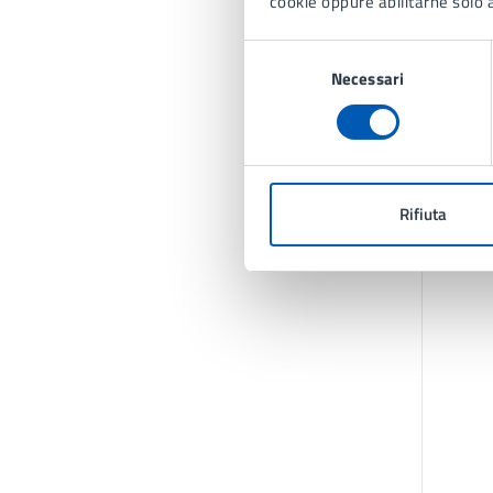
cookie oppure abilitarne solo a
Selezione
Necessari
del
consenso
Rifiuta