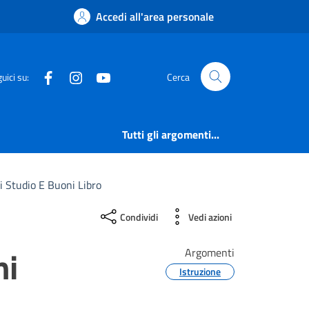
Accedi all'area personale
Facebook
Instagram
YouTube
uici su:
Cerca
Tutti gli argomenti...
 Studio E Buoni Libro
Condividi
Vedi azioni
ni
Argomenti
Istruzione