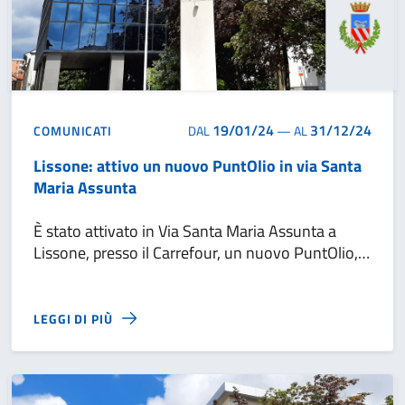
19/01/24
31/12/24
COMUNICATI
DAL
—
AL
Lissone: attivo un nuovo PuntOlio in via Santa
Maria Assunta
È stato attivato in Via Santa Maria Assunta a
Lissone, presso il Carrefour, un nuovo PuntOlio,
contenitore tecnologicamente innovativo e
dotato di sensori di riempimento, dedicato alla
raccolta domestica dell’olio alimentare esausto.
LEGGI DI PIÙ