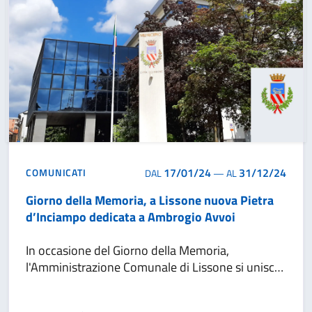
17/01/24
31/12/24
COMUNICATI
DAL
—
AL
Giorno della Memoria, a Lissone nuova Pietra
d’Inciampo dedicata a Ambrogio Avvoi
In occasione del Giorno della Memoria,
l'Amministrazione Comunale di Lissone si unisce
alle commemorazioni nazionali per ricordare le
vittime dell'Olocausto e onorare la memoria di