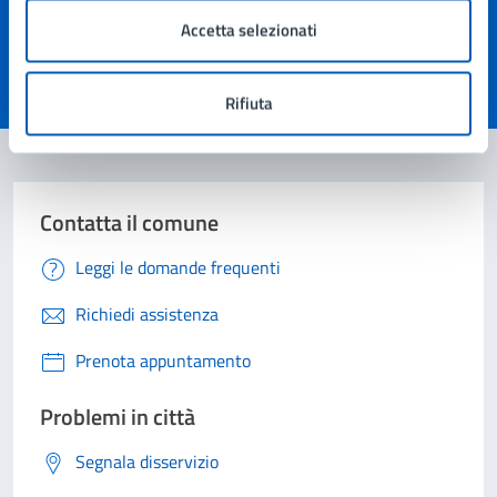
pagina?
Accetta selezionati
Valuta 1 stelle su 5
Valuta 2 stelle su 5
Valuta 3 stelle su 5
Valuta 4 stelle su 5
Valuta 5 stelle su 5
Rifiuta
Contatta il comune
Leggi le domande frequenti
Richiedi assistenza
Prenota appuntamento
Problemi in città
Segnala disservizio