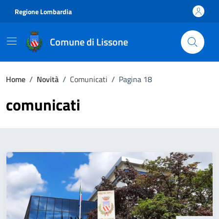
Vai ai contenuti
Vai al footer
Regione Lombardia
Comune di Lissone
Home
/
Novità
/
Comunicati
/
Pagina 18
comunicati