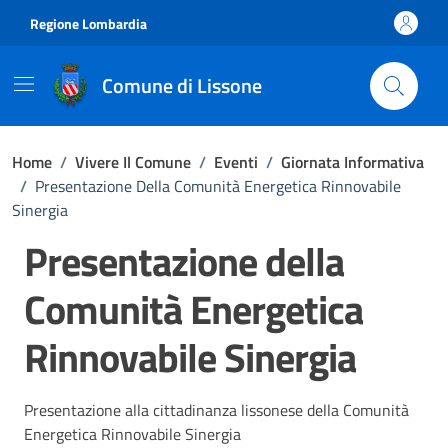
Vai ai contenuti
Vai al footer
Regione Lombardia
Comune di Lissone
Home
/
Vivere Il Comune
/
Eventi
/
Giornata Informativa
/
Presentazione Della Comunità Energetica Rinnovabile
Sinergia
Presentazione della
Comunità Energetica
Rinnovabile Sinergia
Presentazione alla cittadinanza lissonese della Comunità
Energetica Rinnovabile Sinergia