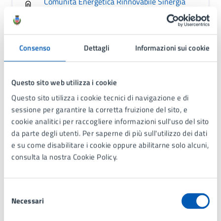
Comunità Energetica Rinnovabile Sinergia
(PDF 1.52 MB)
Consenso
Dettagli
Informazioni sui cookie
Contatti
Questo sito web utilizza i cookie
Questo sito utilizza i cookie tecnici di navigazione e di
Ambiente Ecologia
sessione per garantire la corretta fruizione del sito, e
cookie analitici per raccogliere informazioni sull'uso del sito
Telefono:
039 73971
da parte degli utenti. Per saperne di più sull'utilizzo dei dati
E-mail:
ecologia@comune.lissone.mb.it
e su come disabilitare i cookie oppure abilitarne solo alcuni,
PEC:
pec@comunedilissone.it
consulta la nostra Cookie Policy.
Selezione
Necessari
del
Con il supporto di:
consenso