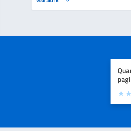
Vedi altri 6
Quan
pagi
Valuta 
Val