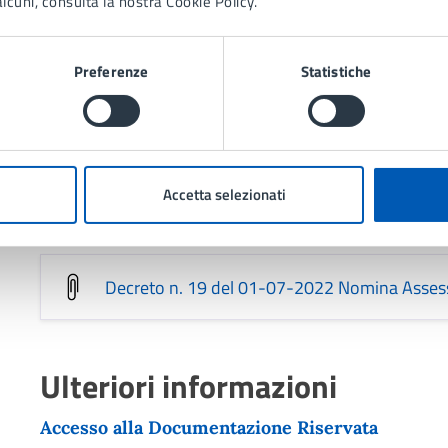
lcuni, consulta la nostra Cookie Policy.
Decreto n. 15 del 18-07-2023 Nomina Assess
Preferenze
Statistiche
Decreto n. 42 del 30-12-2022 Nomina Vices
Accetta selezionati
Indennità Funzione 2022-2024
Decreto n. 19 del 01-07-2022 Nomina Asses
Ulteriori informazioni
Accesso alla Documentazione Riservata