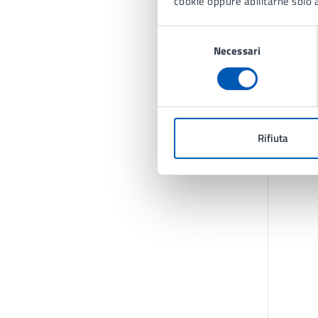
cookie oppure abilitarne solo a
Selezione
Necessari
del
consenso
Rifiuta