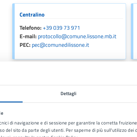
Centralino
Telefono:
+39 039 73 971
E-mail:
protocollo@comune.lissone.mb.it
PEC:
pec@comunedilissone.it
Allegati
Dettagli
Decreto n. 23 del 03-12-2025 Nomina Assess
ie
cnici di navigazione e di sessione per garantire la corretta fruizione 
Decreto n. 20 del 04-10-2023 Revisione Del
o del sito da parte degli utenti. Per saperne di più sull'utilizzo dei 