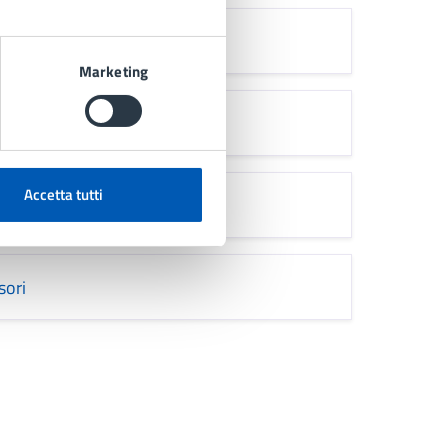
ore Alibrandi
Marketing
indaco Camarda
Accetta tutti
sori