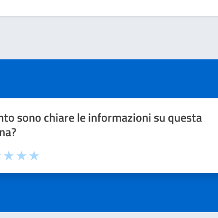
to sono chiare le informazioni su questa
na?
1 stelle su 5
uta 2 stelle su 5
Valuta 3 stelle su 5
Valuta 4 stelle su 5
Valuta 5 stelle su 5