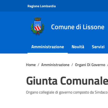
Vai ai contenuti
Vai al footer
Regione Lombardia
Comune di Lissone
Amministrazione
Novità
Servizi
Home
/
Amministrazione
/
Organi Di Governo
Giunta Comunal
Organo collegiale di governo composto da Sindaco