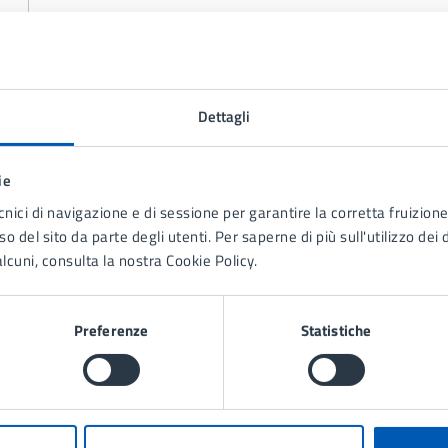
A cura di
Urbanistica
Dettagli
Via Gramsci 21, Lissone
(MB), 20851
ie
cnici di navigazione e di sessione per garantire la corretta fruizione 
o del sito da parte degli utenti. Per saperne di più sull'utilizzo dei 
lcuni, consulta la nostra Cookie Policy.
Preferenze
Statistiche
Contenuti correlati