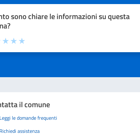
to sono chiare le informazioni su questa
na?
1 stelle su 5
uta 2 stelle su 5
Valuta 3 stelle su 5
Valuta 4 stelle su 5
Valuta 5 stelle su 5
tatta il comune
Leggi le domande frequenti
Richiedi assistenza