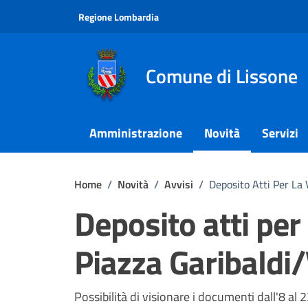
Vai ai contenuti
Vai al footer
Regione Lombardia
Comune di Lissone
Amministrazione
Novità
Servizi
Home
/
Novità
/
Avvisi
/
Deposito Atti Per La 
Deposito atti per 
Piazza Garibaldi/
Dettagli della notizi
Possibilità di visionare i documenti dall'8 al 