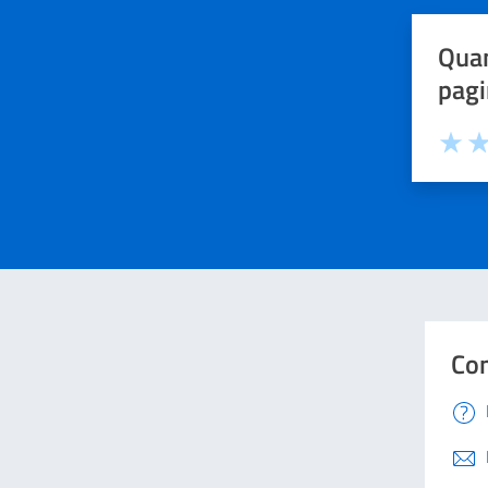
Quan
pagi
Valuta 
Val
Con