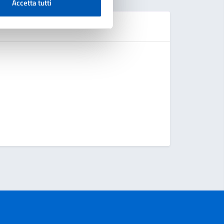
Accetta tutti
Se
Domanda d
Chiedere 