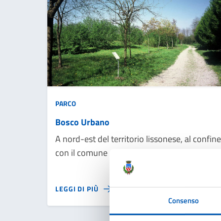
PARCO
Bosco Urbano
A nord-est del territorio lissonese, al confine
con il comune di Biassono, area verde di
circa 115.000 metri di superficie percorribile
sia in bici sia a piedi. Presente al suo interno
LEGGI DI PIÙ
un laghetto per pesca sportiva e un’area
Consenso
ristoro.