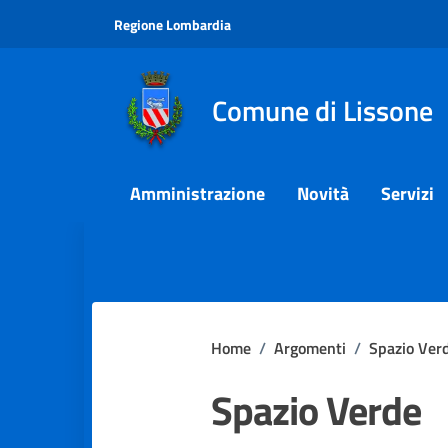
Vai ai contenuti
Vai al footer
Regione Lombardia
Comune di Lissone
Amministrazione
Novità
Servizi
Home
/
Argomenti
/
Spazio Ver
Spazio Verde