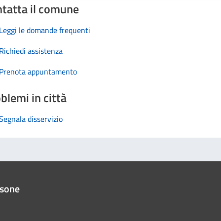
tatta il comune
Leggi le domande frequenti
Richiedi assistenza
Prenota appuntamento
blemi in città
Segnala disservizio
ssone