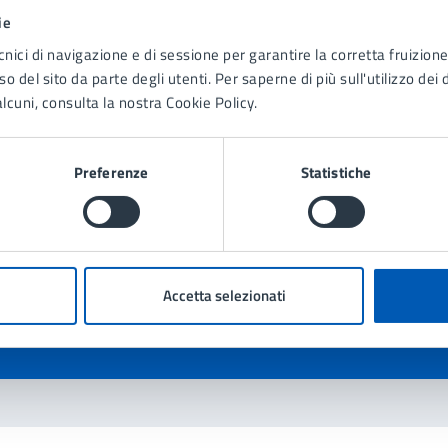
ie
cnici di navigazione e di sessione per garantire la corretta fruizione 
o del sito da parte degli utenti. Per saperne di più sull'utilizzo dei 
lcuni, consulta la nostra Cookie Policy.
Preferenze
Statistiche
to sono chiare le informazioni su questa
na?
1 stelle su 5
uta 2 stelle su 5
Valuta 3 stelle su 5
Valuta 4 stelle su 5
Valuta 5 stelle su 5
Accetta selezionati