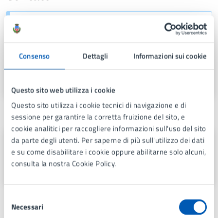
Manutenzione Patrimonio
Telefono:
039 73971
Consenso
Dettagli
Informazioni sui cookie
E-mail:
lavoripubblici@comune.lissone.mb.it
PEC:
pec@comunedilissone.it
Questo sito web utilizza i cookie
Questo sito utilizza i cookie tecnici di navigazione e di
Struttura responsabile
sessione per garantire la corretta fruizione del sito, e
cookie analitici per raccogliere informazioni sull'uso del sito
Manutenzione Patrimonio
da parte degli utenti. Per saperne di più sull'utilizzo dei dati
e su come disabilitare i cookie oppure abilitarne solo alcuni,
Via Gramsci 21, Lissone (MB), 20851
consulta la nostra Cookie Policy.
Selezione
Necessari
del