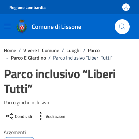
Vai ai contenuti
Vai al footer
Regione Lombardia
Comune di Lissone
Home
/
Vivere Il Comune
/
Luoghi
/
Parco
-
Parco E Giardino
/
Parco Inclusivo “Liberi Tutti”
Parco inclusivo “Liberi
Tutti”
Parco giochi inclusivo
Condividi
Vedi azioni
Argomenti