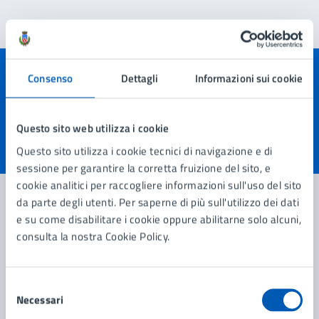
Consenso
Dettagli
Informazioni sui cookie
Quanto sono chiare le informazioni su questa
pagina?
Questo sito web utilizza i cookie
Questo sito utilizza i cookie tecnici di navigazione e di
Valuta 1 stelle su 5
Valuta 2 stelle su 5
Valuta 3 stelle su 5
Valuta 4 stelle su 5
Valuta 5 stelle su 5
sessione per garantire la corretta fruizione del sito, e
cookie analitici per raccogliere informazioni sull'uso del sito
da parte degli utenti. Per saperne di più sull'utilizzo dei dati
e su come disabilitare i cookie oppure abilitarne solo alcuni,
Contatta il comune
consulta la nostra Cookie Policy.
Leggi le domande frequenti
Selezione
Richiedi assistenza
Necessari
del