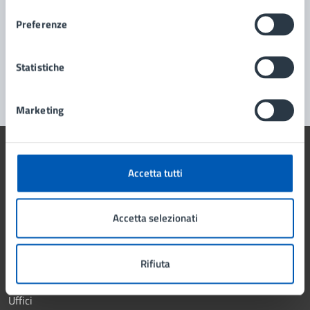
consenso
Prenota appuntamento
Preferenze
Problemi in città
Segnala disservizio
Statistiche
Marketing
Accetta tutti
Comune di Lissone
Accetta selezionati
AMMINISTRAZIONE
Rifiuta
Organi di governo
Aree amministrative
Uffici