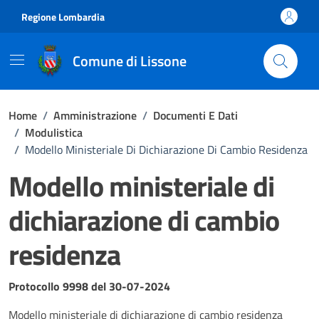
Vai ai contenuti
Vai al footer
Regione Lombardia
Comune di Lissone
Home
/
Amministrazione
/
Documenti E Dati
/
Modulistica
/
Modello Ministeriale Di Dichiarazione Di Cambio Residenza
Modello ministeriale di
dichiarazione di cambio
residenza
Dettagli del documento
Protocollo 9998 del 30-07-2024
Modello ministeriale di dichiarazione di cambio residenza