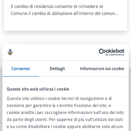
Il cambio di residenza consente di richiedere al
Comune il cambio di abitazione all'interno del comune
stesso o con provenienza da altro Comune, da estero
se italiani iscritti all’AIRE, e l'iscrizione anagrafica di
stranieri
Ultimo aggiornamento:
18/11/2025, 10:28
Consenso
Dettagli
Informazioni sui cookie
Contenuti correlati
Questo sito web utilizza i cookie
Questo sito utilizza i cookie tecnici di navigazione e di
sessione per garantire la corretta fruizione del sito, e
Servizi
cookie analitici per raccogliere informazioni sull'uso del sito
da parte degli utenti. Per saperne di più sull'utilizzo dei dati
Certificati Anagrafici
e su come disabilitare i cookie oppure abilitarne solo alcuni,