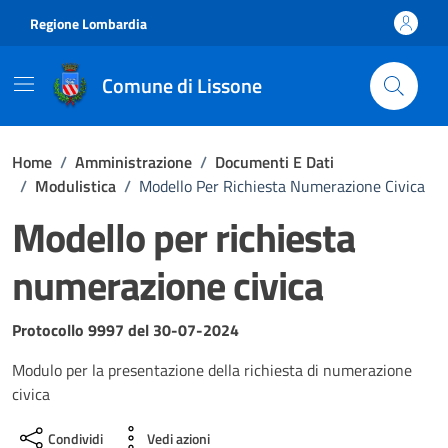
Vai ai contenuti
Vai al footer
Regione Lombardia
Comune di Lissone
Home
/
Amministrazione
/
Documenti E Dati
/
Modulistica
/
Modello Per Richiesta Numerazione Civica
Modello per richiesta
numerazione civica
Dettagli del documento
Protocollo 9997 del 30-07-2024
Modulo per la presentazione della richiesta di numerazione
civica
Condividi
Vedi azioni