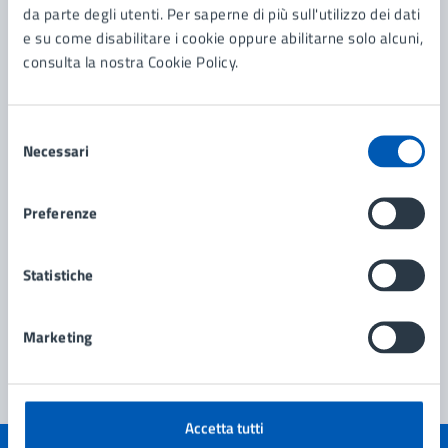
Servizi
da parte degli utenti. Per saperne di più sull'utilizzo dei dati
e su come disabilitare i cookie oppure abilitarne solo alcuni,
Certificati Anagrafici
consulta la nostra Cookie Policy.
Trasferimento di residenza all'estero per i cittadini
italiani
Selezione
Rinnovo della dichiarazione di dimora abituale per
Necessari
del
cittadini extracomunitari
consenso
Chiedere il mutamento della composizione di una
Preferenze
convivenza anagrafica
Statistiche
Vedi altri 1
Marketing
Accetta tutti