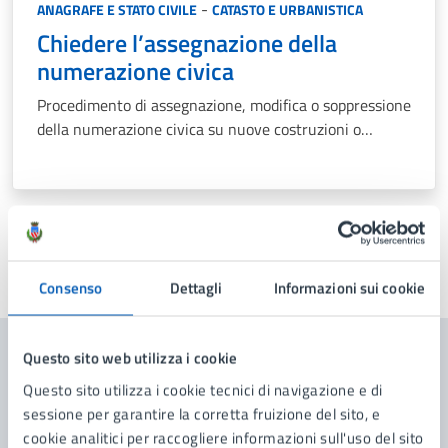
Categoria:
-
ANAGRAFE E STATO CIVILE
CATASTO E URBANISTICA
Chiedere l’assegnazione della
numerazione civica
Procedimento di assegnazione, modifica o soppressione
della numerazione civica su nuove costruzioni o
aperture di nuovi ingressi su immobili ristrutturati
Ultimo aggiornamento:
18/11/2025, 10:31
Consenso
Dettagli
Informazioni sui cookie
Questo sito web utilizza i cookie
Contenuti correlati
Questo sito utilizza i cookie tecnici di navigazione e di
sessione per garantire la corretta fruizione del sito, e
cookie analitici per raccogliere informazioni sull'uso del sito