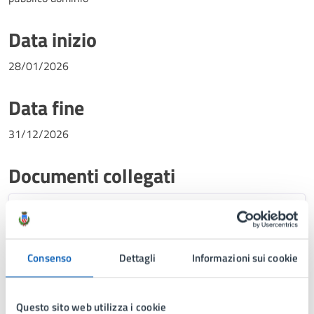
Data inizio
28/01/2026
Data fine
31/12/2026
Documenti collegati
Regolamento Imposta di Soggiorno
Consenso
Dettagli
Informazioni sui cookie
Questo sito web utilizza i cookie
Ultimo aggiornamento:
09/02/2026, 14:09