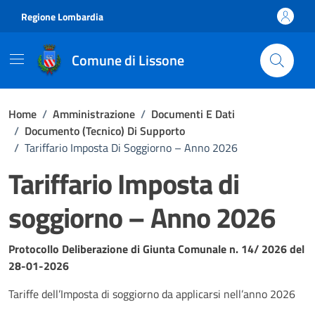
Vai ai contenuti
Vai al footer
Regione Lombardia
Comune di Lissone
Home
/
Amministrazione
/
Documenti E Dati
/
Documento (tecnico) Di Supporto
/
Tariffario Imposta Di Soggiorno – Anno 2026
Tariffario Imposta di
soggiorno – Anno 2026
Dettagli del documento
Protocollo Deliberazione di Giunta Comunale n. 14/ 2026 del
28-01-2026
Tariffe dell’Imposta di soggiorno da applicarsi nell’anno 2026