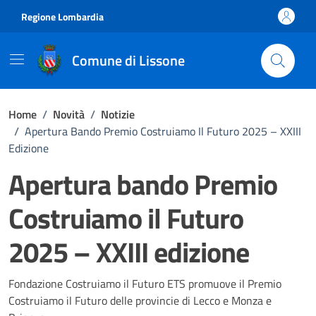
Vai ai contenuti
Vai al footer
Regione Lombardia
Comune di Lissone
Home
/
Novità
/
Notizie
/
Apertura Bando Premio Costruiamo Il Futuro 2025 – XXIII
Edizione
Apertura bando Premio
Costruiamo il Futuro
2025 – XXIII edizione
Dettagli della notizia
Fondazione Costruiamo il Futuro ETS promuove il Premio
Costruiamo il Futuro delle provincie di Lecco e Monza e