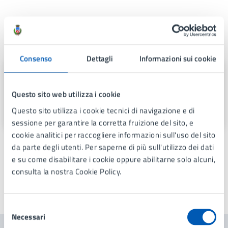
A cura di
Consenso
Dettagli
Informazioni sui cookie
Ufficio Relazioni con il Pubblico e
Comunicazione
Questo sito web utilizza i cookie
Via Gramsci 21, Lissone (MB), 20851
Questo sito utilizza i cookie tecnici di navigazione e di
sessione per garantire la corretta fruizione del sito, e
cookie analitici per raccogliere informazioni sull'uso del sito
da parte degli utenti. Per saperne di più sull'utilizzo dei dati
e su come disabilitare i cookie oppure abilitarne solo alcuni,
consulta la nostra Cookie Policy.
Ultimo aggiornamento:
23/10/2025, 14:35
Selezione
Necessari
del