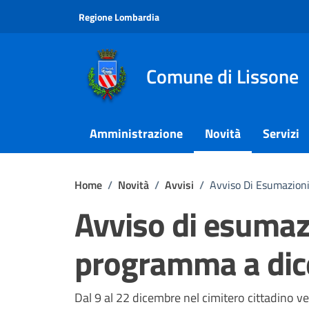
Vai ai contenuti
Vai al footer
Regione Lombardia
Comune di Lissone
Amministrazione
Novità
Servizi
Home
/
Novità
/
Avvisi
/
Avviso Di Esumazion
Avviso di esumaz
programma a di
Dettagli della notizi
Dal 9 al 22 dicembre nel cimitero cittadino v