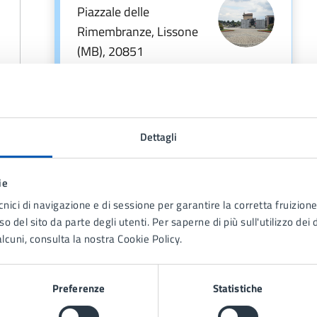
Piazzale delle
Rimembranze, Lissone
(MB), 20851
A cura di
Dettagli
Servizi Cimiteriali
ie
Via Gramsci 21, Lissone
cnici di navigazione e di sessione per garantire la corretta fruizione 
(MB), 20851
o del sito da parte degli utenti. Per saperne di più sull'utilizzo dei 
lcuni, consulta la nostra Cookie Policy.
Preferenze
Statistiche