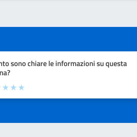
to sono chiare le informazioni su questa
na?
1 stelle su 5
uta 2 stelle su 5
Valuta 3 stelle su 5
Valuta 4 stelle su 5
Valuta 5 stelle su 5