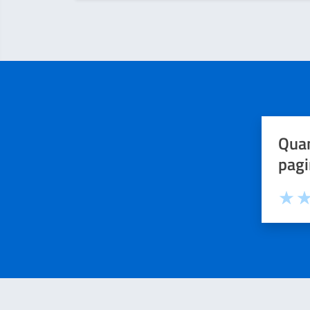
Quan
pagi
Valuta 
Val