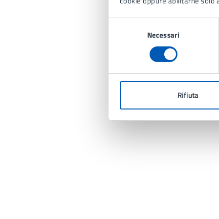
cookie oppure abilitarne solo a
Selezione
Necessari
del
consenso
Rifiuta