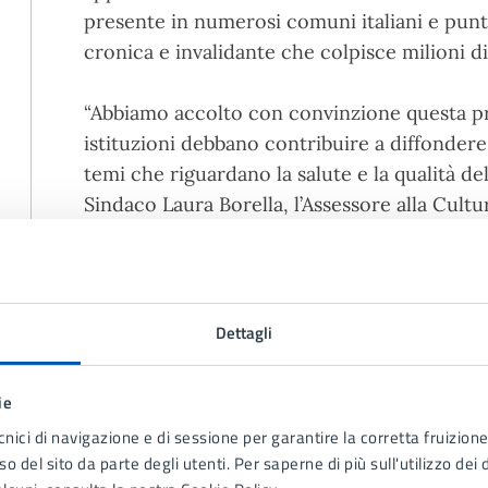
presente in numerosi comuni italiani e punta
cronica e invalidante che colpisce milioni 
“Abbiamo accolto con convinzione questa p
istituzioni debbano contribuire a diffonde
temi che riguardano la salute e la qualità del
Sindaco Laura Borella, l’Assessore alla Cultur
l’Assessore alle Politiche per la Salute Ignaz
significa aiutare tante donne a non sentirs
attenzione verso sintomi che troppo spesso
coinvolgimento delle scuole rappresenta u
Dettagli
informare i più giovani significa favorire pr
tempestive”.
ie
cnici di navigazione e di sessione per garantire la corretta fruizione 
Alla cerimonia inaugurale a Santa Margheri
o del sito da parte degli utenti. Per saperne di più sull'utilizzo dei 
dell’Amministrazione Comunale e dell’Associ