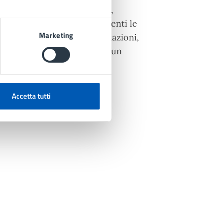
nale in attività di supporto,
riosi. Saranno infatti presenti le
Marketing
n chiunque desideri informazioni,
 esperienza, favorendo così un
a tutta la cittadinanza.
Accetta tutti