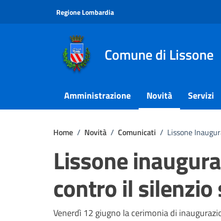
Vai ai contenuti
Vai al footer
Regione Lombardia
Comune di Lissone
Amministrazione
Novità
Servizi
Home
/
Novità
/
Comunicati
/
Lissone Inaugura
Lissone inaugura 
contro il silenzio
Dettagli della notizi
Venerdì 12 giugno la cerimonia di inauguraz