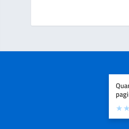
Quan
pagi
Valuta 
Val