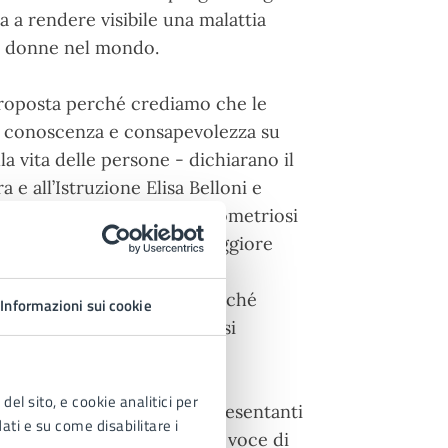
 a rendere visibile una malattia
di donne nel mondo.
roposta perché crediamo che le
re conoscenza e consapevolezza su
la vita delle persone - dichiarano il
a e all’Istruzione Elisa Belloni e
io Lo Faro -. Parlare di endometriosi
i sole e promuovere una maggiore
 vengono minimizzati. Il
n passaggio importante, perché
Informazioni sui cookie
evenzione, ascolto e diagnosi
del sito, e cookie analitici per
ta prenderanno parte rappresentanti
dati e su come disabilitare i
azione “La voce di una è la voce di