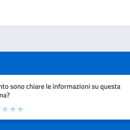
to sono chiare le informazioni su questa
na?
1 stelle su 5
uta 2 stelle su 5
Valuta 3 stelle su 5
Valuta 4 stelle su 5
Valuta 5 stelle su 5