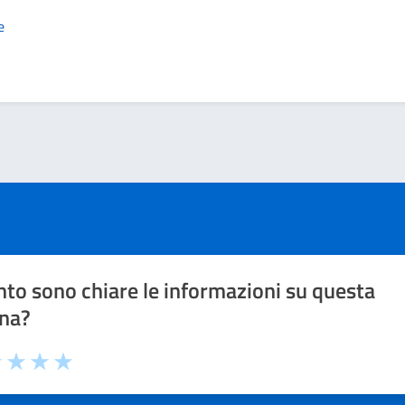
e
to sono chiare le informazioni su questa
na?
1 stelle su 5
uta 2 stelle su 5
Valuta 3 stelle su 5
Valuta 4 stelle su 5
Valuta 5 stelle su 5