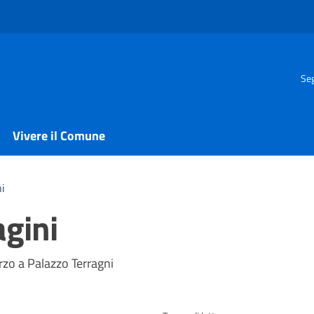
Seg
Vivere il Comune
i
gini
a
zo a Palazzo Terragni