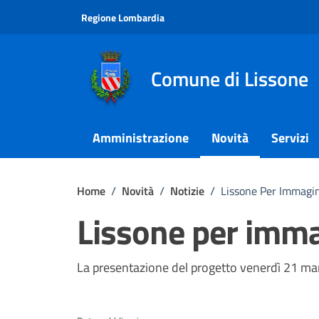
Vai ai contenuti
Vai al footer
Regione Lombardia
Comune di Lissone
Amministrazione
Novità
Servizi
Home
/
Novità
/
Notizie
/
Lissone Per Immagin
Lissone per imma
Dettagli della notizi
La presentazione del progetto venerdì 21 mar