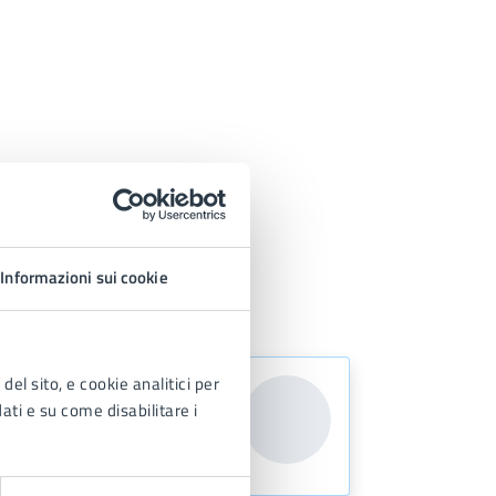
Informazioni sui cookie
del sito, e cookie analitici per
Servizi Culturali e Museo
dati e su come disabilitare i
Via Gramsci 21, Lissone
(MB), 20851