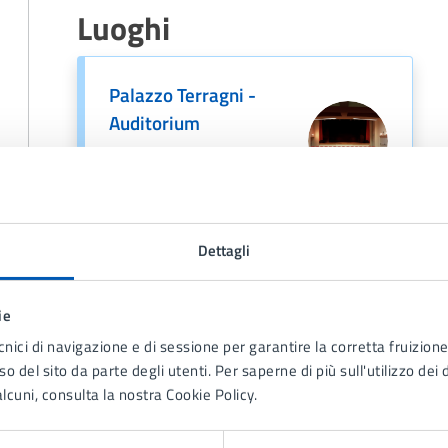
Luoghi
Palazzo Terragni -
Auditorium
Piazza Libertà 2,
Lissone (MB), 20851
Dettagli
A cura di
ie
cnici di navigazione e di sessione per garantire la corretta fruizione 
Biblioteca Civica
o del sito da parte degli utenti. Per saperne di più sull'utilizzo dei 
Piazza IV Novembre 2,
lcuni, consulta la nostra Cookie Policy.
Lissone (MB), 20851