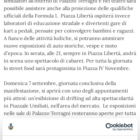
simulatori all’interno di Palazzo Terragni e nel teatro sarà
possibile assistere anche alla proiezione delle qualifiche
ufficiali della Formula 1. Piazza Libertà ospiterà invece
laboratori di educazione stradale e divertenti gare di
kart a pedali, pensate per coinvolgere bambini e ragazzi.
A fianco delle attività ludiche, si potranno ammirare
nuove esposizioni di auto storiche, vespe e moto
d’epoca. In serata, alle 21, sempre in Piazza Libertà, andrà
in scena uno spettacolo di cabaret. Per tutta la giornata
lo street food sarà protagonista in Piazza IV Novembre.
Domenica 7 settembre, giornata conclusiva della
manifestazione, si aprirà con uno degli appuntamenti
più attesi: un’esibizione di drifting ad alta spettacolarità
in Piazzale Umiliati, nell’area del mercato. Le esposizioni
nelle sale di Palazzo Terragni resteranno aperte per tutta
la giornata, mentre all’interno del teatro sarà trasmessa
in diretta la gara del Gran Premio di Formula 1. In
mattinata le auto storiche torneranno ad animare Piazza