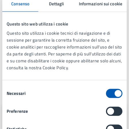
Libertà, mentre in Piazza IV Novembre il pubblico potrà
Consenso
Dettagli
Informazioni sui cookie
ancora una volta gustare le specialità dello street food.
VAI AL PROGRAMMA
Questo sito web utilizza i cookie
Questo sito utilizza i cookie tecnici di navigazione e di
sessione per garantire la corretta fruizione del sito, e
Allegati
cookie analitici per raccogliere informazioni sull'uso del sito
da parte degli utenti. Per saperne di più sull'utilizzo dei dati
e su come disabilitare i cookie oppure abilitarne solo alcuni,
Lissone Fuori GP 2025
consulta la nostra Cookie Policy.
Selezione
A cura di
Necessari
del
consenso
Ufficio Relazioni con il Pubblico e
Preferenze
Comunicazione
Statistiche