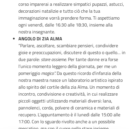
corso imparerai a realizzare simpatici pupazzi, astucci,
decorazioni natalizie e tutto ciò che la tua
immaginazione vorrà prendere forma. Ti aspettiamo
ogni venerdì, dalle 16:30 alle 18:30, insieme alla
nostra insegnante.
ANGOLO DI ZIA ALMA
“Parlare, ascoltare, scambiare pensieri, condividere
gioie e preoccupazioni, discutere di questo o quello… in
due parole:
stare assieme
. Per tante donne era forse
l’unico momento leggero della giornata, per me un
pomeriggio
magico”.
Da questo ricordo d’infanzia della
nostra maestra nasce un laboratorio artistico ispirato
allo spirito del cortile della zia Alma. Un momento di
incontro, condivisione e creatività, in cui realizzare
piccoli oggetti utilizzando materiali diversi: lana,
pannolenci, corda, polvere di ceramica e materiali di
recupero. L’appuntamento è il lunedì dalle 15:00 alle
17:00. Con lo sguardo rivolto anche a un possibile
mercatino, ma con il cuore nello stare insieme.