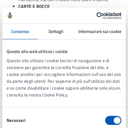
CARTE E BOCCE
Dal lunedì al venerdì il Centro è aperto a chi desidera
trascorrere il tempo in compagnia giocando a carte o a
bocce. Sono disponibili numerosi tavoli e diversi mazzi
Consenso
Dettagli
Informazioni sui cookie
per divertirsi con i giochi più amati, come Scala 40 e
Burraco. Il nostro campo da bocce, di ultima
generazione, è utilizzabile tutto l’anno: coperto nei
Questo sito web utilizza i cookie
mesi freddi e all’aperto con la bella stagione. Durante
Questo sito utilizza i cookie tecnici di navigazione e di
l’anno vengono organizzati tornei per tutti i livelli,
sessione per garantire la corretta fruizione del sito, e
un’occasione perfetta per mettersi in gioco, fare nuove
cookie analitici per raccogliere informazioni sull'uso del sito
amicizie e condividere momenti piacevoli insieme.
da parte degli utenti. Per saperne di più sull'utilizzo dei dati
BALLO LIBERO
e su come disabilitare i cookie oppure abilitarne solo alcuni,
Ogni venerdì, dalle 15:00 alle 18:00, il Centro si
consulta la nostra Cookie Policy.
trasforma in una pista da ballo! Tre ore di musica,
sorrisi e movimento per chi ama il ballo in libertà. Che
sia liscio, valzer o una semplice voglia di divertirsi.
Selezione
KARAOKE
Necessari
del
Il giovedì pomeriggio, dalle 15:00 alle 18:00, è il