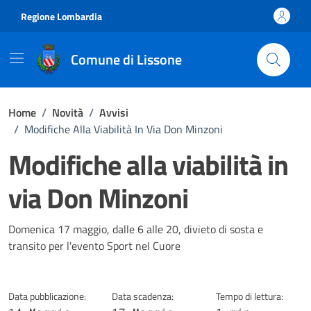
Vai ai contenuti
Vai al footer
Regione Lombardia
Comune di Lissone
Home
/
Novità
/
Avvisi
/
Modifiche Alla Viabilità In Via Don Minzoni
Modifiche alla viabilità in
via Don Minzoni
Dettagli della notizia
Domenica 17 maggio, dalle 6 alle 20, divieto di sosta e
transito per l'evento Sport nel Cuore
Data pubblicazione:
Data scadenza:
Tempo di lettura: