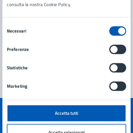
consulta la nostra Cookie Policy.
Selezione
Necessari
del
consenso
Preferenze
Statistiche
Marketing
Quanto sono chiare le informazioni su questa
Accetta tutti
pagina?
Accetta selezionati