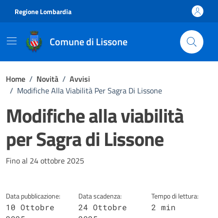
Vai ai contenuti
Vai al footer
Regione Lombardia
Comune di Lissone
Home
/
Novità
/
Avvisi
/
Modifiche Alla Viabilità Per Sagra Di Lissone
Modifiche alla viabilità
per Sagra di Lissone
Dettagli della notizia
Fino al 24 ottobre 2025
Data pubblicazione:
Data scadenza:
Tempo di lettura:
10 Ottobre
24 Ottobre
2 min