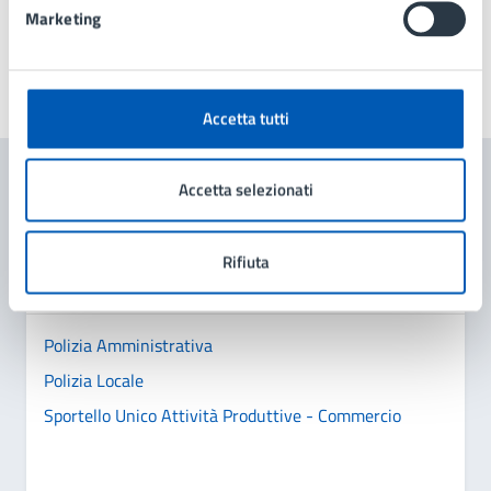
Marketing
Ultimo aggiornamento:
21/10/2025, 09:47
Accetta tutti
Accetta selezionati
Contenuti correlati
Rifiuta
Amministrazione
Polizia Amministrativa
Polizia Locale
Sportello Unico Attività Produttive - Commercio