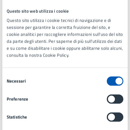
Allegati
Questo sito web utilizza i cookie
Questo sito utilizza i cookie tecnici di navigazione e di
Ordinanza 544/2025
sessione per garantire la corretta fruizione del sito, e
cookie analitici per raccogliere informazioni sull'uso del sito
da parte degli utenti. Per saperne di più sull'utilizzo dei dati
Ordinanza 545/2025
e su come disabilitare i cookie oppure abilitarne solo alcuni,
consulta la nostra Cookie Policy.
A cura di
Selezione
Necessari
del
consenso
Polizia Locale
Preferenze
Via Gramsci 21, Lissone (MB), 20851
Statistiche