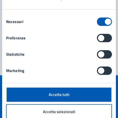
Selezione
Necessari
del
consenso
Preferenze
Statistiche
Marketing
Quanto sono chiare le informazioni su questa
Accetta tutti
pagina?
Accetta selezionati
Valuta 1 stelle su 5
Valuta 2 stelle su 5
Valuta 3 stelle su 5
Valuta 4 stelle su 5
Valuta 5 stelle su 5