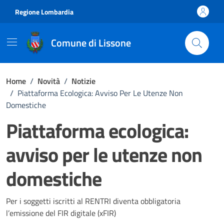
Vai ai contenuti
Vai al footer
Regione Lombardia
Comune di Lissone
Home
/
Novità
/
Notizie
/
Piattaforma Ecologica: Avviso Per Le Utenze Non
Domestiche
Piattaforma ecologica:
avviso per le utenze non
domestiche
Dettagli della notizia
Per i soggetti iscritti al RENTRI diventa obbligatoria
l’emissione del FIR digitale (xFIR)