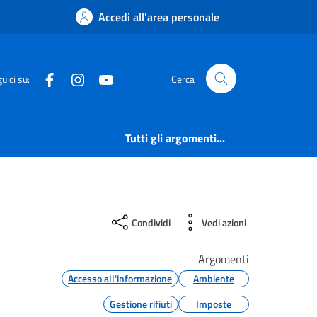
Accedi all'area personale
Facebook
Instagram
YouTube
uici su:
Cerca
Tutti gli argomenti...
Condividi
Vedi azioni
Argomenti
Accesso all'informazione
Ambiente
Gestione rifiuti
Imposte