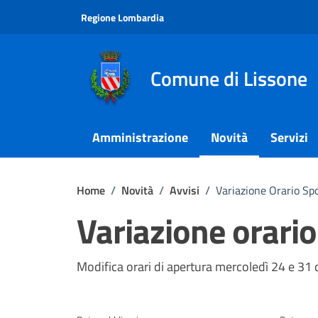
Vai ai contenuti
Vai al footer
Regione Lombardia
Comune di Lissone
Amministrazione
Novità
Servizi
Home
/
Novità
/
Avvisi
/
Variazione Orario Spo
Variazione orario
Dettagli della notizi
Modifica orari di apertura mercoledì 24 e 31