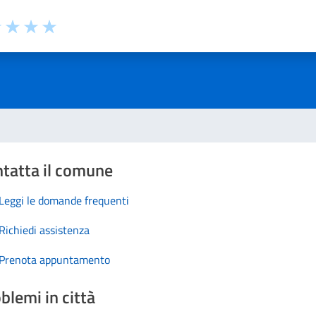
1 stelle su 5
uta 2 stelle su 5
Valuta 3 stelle su 5
Valuta 4 stelle su 5
Valuta 5 stelle su 5
tatta il comune
Leggi le domande frequenti
Richiedi assistenza
Prenota appuntamento
blemi in città