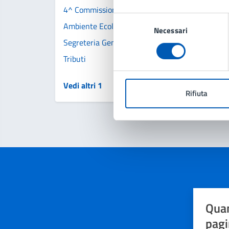
4^ Commissione Territorio, Trasporti, Ecologia e
Selezione
Ambiente Ecologia
Necessari
del
Segreteria Generale e Contratti
consenso
Tributi
Vedi altri 1
Rifiuta
Quan
pagi