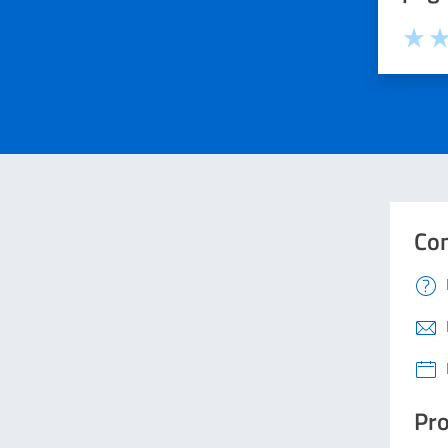
Valuta 
Val
Con
Pro