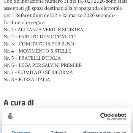
Con deliberazione numero 31 del 18/02/2026 sono stati
assegnati gli spazi destinati alla propaganda elettorale
per i Referendum del 22 e 23 marzo 2026 secondo
l’ordine che segue:
Nr. 1 - ALLEANZA VERDI E SINISTRA
Nr. 2 - PARTITO DEMOCRATICO
Nr. 3 - COMITATO 15 PER IL NO
Nr. 4 - MOVIMENTO 5 STELLE
Nr. 5 - FRATELLI D’ITALIA
Nr. 6 - LEGA PER SALVINI PREMIER
Nr. 7 - COMITATO SI’ RIFORMA
Nr. 8 - FORZA ITALIA
A cura di
Elettorale e Leva
Via Gramsci 21, Lissone (MB), 20851
Consenso
Dettagli
Informazioni sui cookie