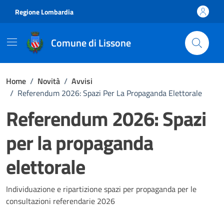
Vai ai contenuti
Vai al footer
Regione Lombardia
Comune di Lissone
Home
/
Novità
/
Avvisi
/
Referendum 2026: Spazi Per La Propaganda Elettorale
Referendum 2026: Spazi
per la propaganda
elettorale
Dettagli della notizia
Individuazione e ripartizione spazi per propaganda per le
consultazioni referendarie 2026