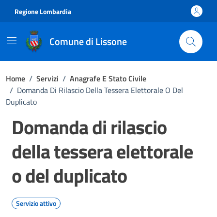
Vai ai contenuti
Vai al footer
Regione Lombardia
Comune di Lissone
Home
/
Servizi
/
Anagrafe E Stato Civile
/
Domanda Di Rilascio Della Tessera Elettorale O Del
Duplicato
Domanda di rilascio
della tessera elettorale
o del duplicato
Servizio attivo