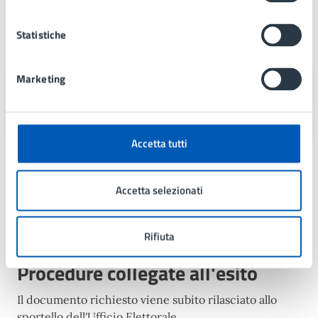
Unità organizzativa responsabile
Statistiche
Elettorale e Leva
Marketing
Via Gramsci 21, Lissone (MB), 20851
Accetta tutti
Argomenti:
Accetta selezionati
Elezioni
Rifiuta
Procedure collegate all'esito
Il documento richiesto viene subito rilasciato allo
sportello dell'Ufficio Elettorale.