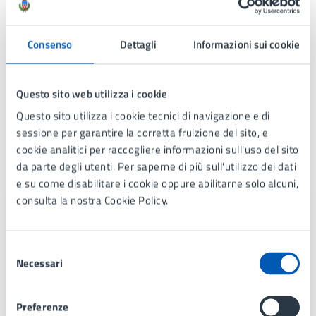
Per conoscere i dettagli di scadenze, requisiti e altre
informazioni importanti, leggi i termini e le
Consenso
Dettagli
Informazioni sui cookie
condizioni di servizio.
Termini e condizioni di servizio (PDF
Questo sito web utilizza i cookie
88.97 kB)
Questo sito utilizza i cookie tecnici di navigazione e di
sessione per garantire la corretta fruizione del sito, e
cookie analitici per raccogliere informazioni sull'uso del sito
Contatti
da parte degli utenti. Per saperne di più sull'utilizzo dei dati
e su come disabilitare i cookie oppure abilitarne solo alcuni,
consulta la nostra Cookie Policy.
Elettorale e Leva
Telefono:
039 73971
Selezione
E-mail:
elettorale@comune.lissone.mb.it
Necessari
del
PEC:
pec@comunedilissone.it
consenso
Preferenze