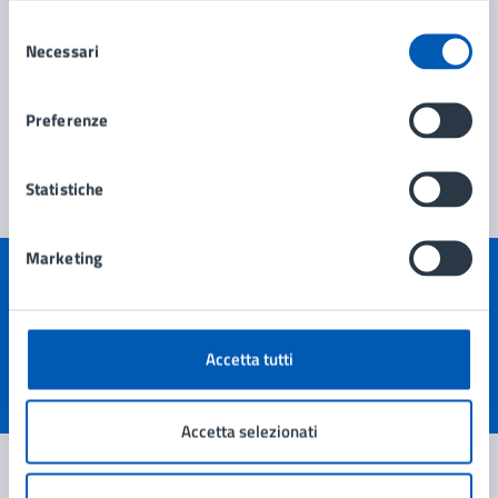
Selezione
Necessari
del
consenso
Preferenze
Statistiche
Marketing
Quanto sono chiare le informazioni su questa
pagina?
Accetta tutti
Valuta 1 stelle su 5
Valuta 2 stelle su 5
Valuta 3 stelle su 5
Valuta 4 stelle su 5
Valuta 5 stelle su 5
Accetta selezionati