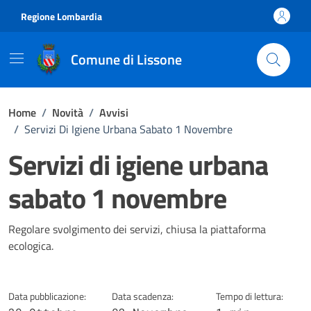
Vai ai contenuti
Vai al footer
Regione Lombardia
Comune di Lissone
Home
/
Novità
/
Avvisi
/
Servizi Di Igiene Urbana Sabato 1 Novembre
Servizi di igiene urbana
sabato 1 novembre
Dettagli della notizia
Regolare svolgimento dei servizi, chiusa la piattaforma
ecologica.
Data pubblicazione:
Data scadenza:
Tempo di lettura: